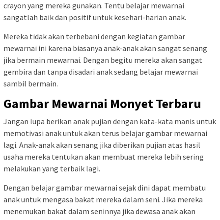
crayon yang mereka gunakan. Tentu belajar mewarnai
sangatlah baik dan positif untuk kesehari-harian anak.
Mereka tidak akan terbebani dengan kegiatan gambar
mewarnai ini karena biasanya anak-anak akan sangat senang
jika bermain mewarnai. Dengan begitu mereka akan sangat
gembira dan tanpa disadari anak sedang belajar mewarnai
sambil bermain.
Gambar Mewarnai Monyet Terbaru
Jangan lupa berikan anak pujian dengan kata-kata manis untuk
memotivasi anak untuk akan terus belajar gambar mewarnai
lagi. Anak-anak akan senang jika diberikan pujian atas hasil
usaha mereka tentukan akan membuat mereka lebih sering
melakukan yang terbaik lagi.
Dengan belajar gambar mewarnai sejak dini dapat membatu
anak untuk mengasa bakat mereka dalam seni. Jika mereka
menemukan bakat dalam seninnya jika dewasa anak akan