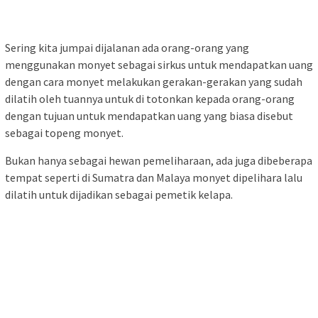
Sering kita jumpai dijalanan ada orang-orang yang
menggunakan monyet sebagai sirkus untuk mendapatkan uang
dengan cara monyet melakukan gerakan-gerakan yang sudah
dilatih oleh tuannya untuk di totonkan kepada orang-orang
dengan tujuan untuk mendapatkan uang yang biasa disebut
sebagai topeng monyet.
Bukan hanya sebagai hewan pemeliharaan, ada juga dibeberapa
tempat seperti di Sumatra dan Malaya monyet dipelihara lalu
dilatih untuk dijadikan sebagai pemetik kelapa.