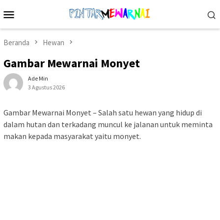
Loncat
Menu
ke
Mobile
konten
Beranda
Hewan
Gambar Mewarnai Monyet
Ade Min
3 Agustus 2026
Gambar Mewarnai Monyet – Salah satu hewan yang hidup di
dalam hutan dan terkadang muncul ke jalanan untuk meminta
makan kepada masyarakat yaitu monyet.