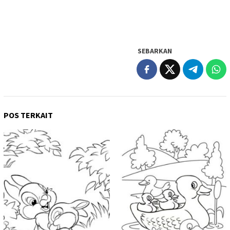
SEBARKAN
POS TERKAIT