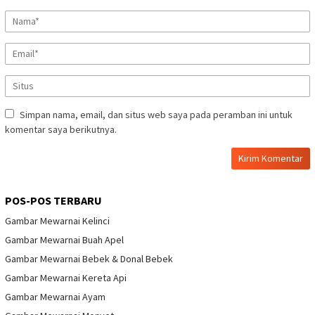
Simpan nama, email, dan situs web saya pada peramban ini untuk
komentar saya berikutnya.
POS-POS TERBARU
Gambar Mewarnai Kelinci
Gambar Mewarnai Buah Apel
Gambar Mewarnai Bebek & Donal Bebek
Gambar Mewarnai Kereta Api
Gambar Mewarnai Ayam