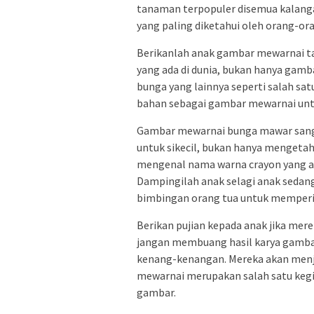
tanaman terpopuler disemua kalanga
yang paling diketahui oleh orang-ora
Berikanlah anak gambar mewarnai t
yang ada di dunia, bukan hanya gam
bunga yang lainnya seperti salah sa
bahan sebagai gambar mewarnai unt
Gambar mewarnai bunga mawar sanga
untuk sikecil, bukan hanya mengetah
mengenal nama warna crayon yang 
Dampingilah anak selagi anak seda
bimbingan orang tua untuk memperi
Berikan pujian kepada anak jika mer
jangan membuang hasil karya gambar
kenang-kenangan. Mereka akan menj
mewarnai merupakan salah satu kegi
gambar.