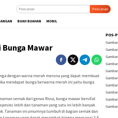
Pencarian
DANGAN
BUAH BUAHAN
MOBIL
POS-P
Gambar
 Bunga Mawar
Gambar 
Gambar
Gambar
Gambar
nga dengan warna merah merona yang dapat membuat
Gambar
jika mendapat bunga berwarna merah ini yaitu bunga
Gambar
Gambar
anaman semak dari genus Rosa, bunga mawar bersifat
Gambar
00 spesies lebih dan tanaman yang satu ini lebih banyak
Gambar 
uk. Tanaman ini umumnya tumbuh di bagian semak dan
 dan tanaman yang dapat merambat hingga mencapai 2-5