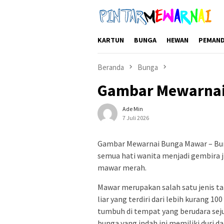
Loncat
ke
konten
KARTUN
BUNGA
HEWAN
PEMAN
Beranda
Bunga
Gambar Mewarnai
Ade Min
7 Juli 2026
Gambar Mewarnai Bunga Mawar – Bu
semua hati wanita menjadi gembira 
mawar merah.
Mawar merupakan salah satu jenis t
liar yang terdiri dari lebih kurang 1
tumbuh di tempat yang berudara sej
bunga yang indah ini memiliki duri