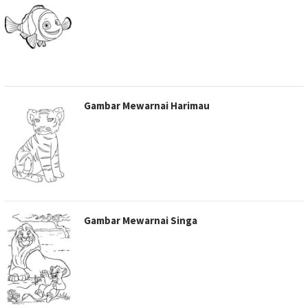
Gambar Mewarnai Harimau
Gambar Mewarnai Singa