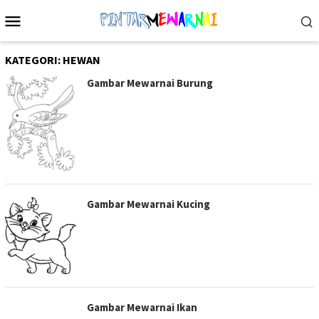
Loncat
Menu
ke
Mobile
konten
KATEGORI:
HEWAN
Gambar Mewarnai Burung
Gambar Mewarnai Kucing
Gambar Mewarnai Ikan